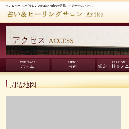
占い＆ヒーリングサロン Arikaは○○町の美容院・ヘアーサロンです。
アクセス
ACCESS
TOP PAGE
MENU
SESSION
ホーム
占術
鑑定・料金メ
周辺地図